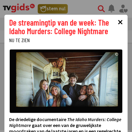
stem nu!
×
De streamingtip van de week: The
tvgids
streaming
nieuws
Idaho Murders: College Nightmare
TV GIDS
NU & STRAKS
PRIMETIME
GEMIST
LAATSTE NIEUWS
NU TE ZIEN
©
De driedelige documentaire
The Idaho Murders: College
Nightmare
gaat over een van de gruwelijkste
moordzaken van de laatste jaren en is een regelrechte