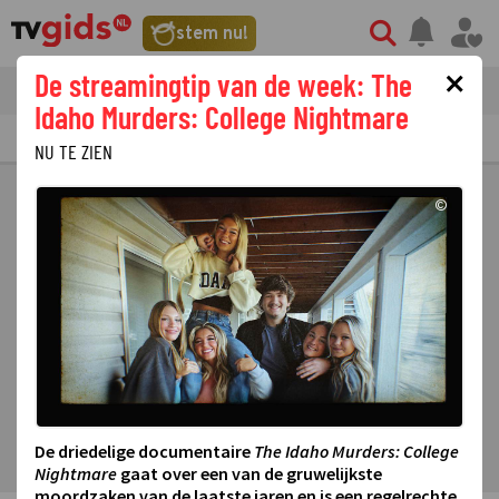
stem nu!
×
De streamingtip van de week: The
tvgids
streaming
nieuws
Idaho Murders: College Nightmare
TV GIDS
NU & STRAKS
PRIMETIME
GEMIST
LAATSTE NIEUWS
NU TE ZIEN
©
De driedelige documentaire
The Idaho Murders: College
Nightmare
gaat over een van de gruwelijkste
moordzaken van de laatste jaren en is een regelrechte