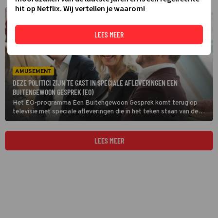
hit op Netflix. Wij vertellen je waarom!
LEES MEER
AMUSEMENT
DEZE POLITICI ZIJN TE GAST IN SPECIALE AFLEVERINGEN EEN
BUITENGEWOON GESPREK (EO)
Het EO-programma Een Buitengewoon Gesprek komt terug op
televisie met speciale afleveringen die in het teken staan van de
aankomende Tweede Kamerverkiezingen. Onder andere Frans
Timmermans, Henri Bontebal en Esther Ouwehand zijn te gast.
LEES MEER