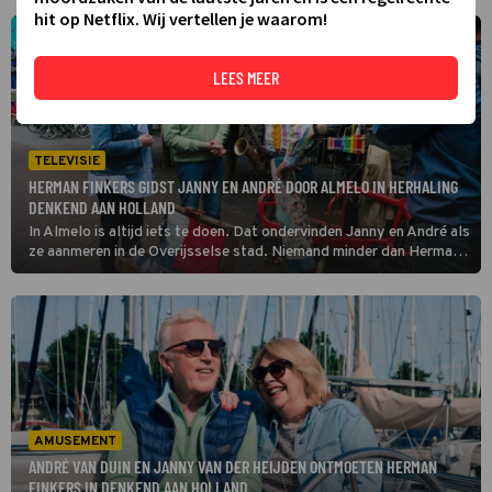
hit op Netflix. Wij vertellen je waarom!
LEES MEER
TELEVISIE
HERMAN FINKERS GIDST JANNY EN ANDRÉ DOOR ALMELO IN HERHALING
DENKEND AAN HOLLAND
In Almelo is altijd iets te doen. Dat ondervinden Janny en André als
ze aanmeren in de Overijsselse stad. Niemand minder dan Herman
Finkers, dé ambassadeur van de regio Twente, geeft het duo een
rondleiding in Denkend aan Holland. (HH)
AMUSEMENT
ANDRÉ VAN DUIN EN JANNY VAN DER HEIJDEN ONTMOETEN HERMAN
FINKERS IN DENKEND AAN HOLLAND