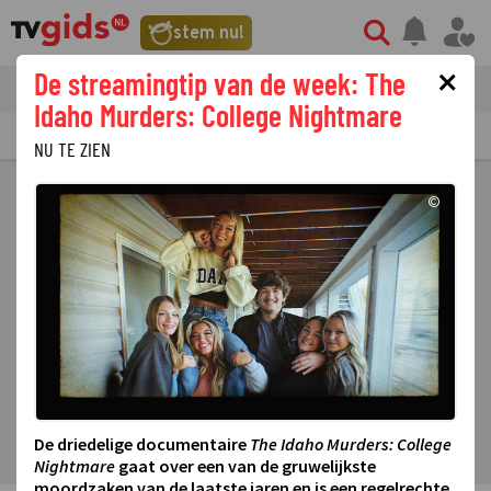
stem nu!
×
De streamingtip van de week: The
tvgids
streaming
nieuws
Idaho Murders: College Nightmare
TV GIDS
NU & STRAKS
PRIMETIME
GEMIST
LAATSTE NIEUWS
NU TE ZIEN
©
De driedelige documentaire
The Idaho Murders: College
Nightmare
gaat over een van de gruwelijkste
moordzaken van de laatste jaren en is een regelrechte