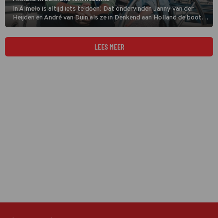
In Almelo is altijd iets te doen! Dat ondervinden Janny van der
Heijden en André van Duin als ze in Denkend aan Holland de boot
afmeren in de Overijsselse stad. Niemand minder dan Herman
Finkers, dé ambassadeur van de regio Twente, geeft het duo een
rondleiding.
LEES MEER