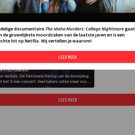
edelige documentaire
The Idaho Murders: College Nightmare
gaat
n de gruwelijkste moordzaken van de laatste jaren en is een
chte hit op Netflix. Wij vertellen je waarom!
LEES MEER
AN 5 MEI-CONCERT
 de buis. De Nationale Viering van de Bevrijding
t het 5 mei-concert. Veel kijkers zaten klaar voor
 en de persoonlijke verhalen.
LEES MEER