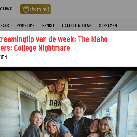
ieuws
stem nu!
TRAKS
PRIMETIME
GEMIST
LAATSTE NIEUWS
STREAMEN
treamingtip van de week: The Idaho
ers: College Nightmare
ZIEN