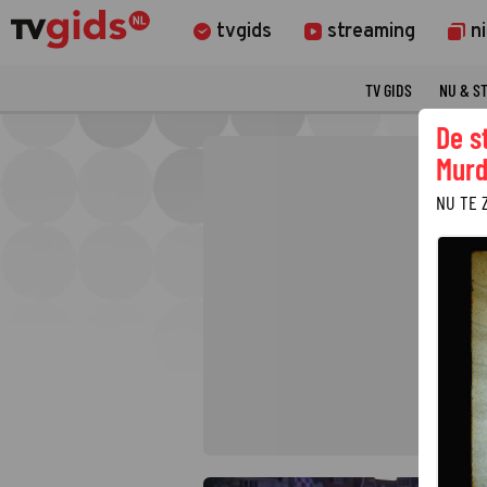
tvgids
streaming
n
TV GIDS
NU & S
De s
Murd
NU TE 