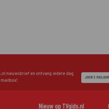
ds.nl nieuwsbrief en ontvang iedere dag
w mailbox!
Nieuw op TVgids.nl