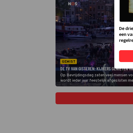
De dri
een va
regelre
GEMIST
DE TV VAN GISTEREN: KIJKERS GENIETEN V
Op Bevrijdingsdag zaten veel mensen voor
wordt ieder jaar feestelijk afgesloten me
het concert en genoten van de optredens