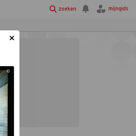
mijngids
zoeken
×
©