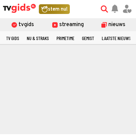
stem nu!
tvgids
streaming
nieuws
TV GIDS
NU & STRAKS
PRIMETIME
GEMIST
LAATSTE NIEUWS