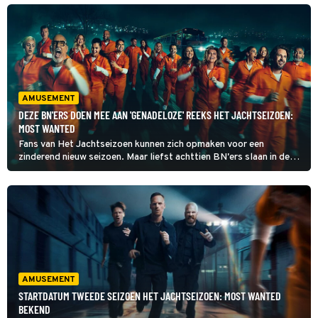
en Videoland heeft de eerste beelden gedeeld.
AMUSEMENT
DEZE BN'ERS DOEN MEE AAN 'GENADELOZE' REEKS HET JACHTSEIZOEN:
MOST WANTED
Fans van Het Jachtseizoen kunnen zich opmaken voor een
zinderend nieuw seizoen. Maar liefst achttien BN'ers slaan in de
tweede reeks van Het Jachtseizoen: Most Wanted op de vlucht
voor Giel de Winter, Thomas van der Vlugt en Stefan Jurriens, solo
én in duo's.
AMUSEMENT
STARTDATUM TWEEDE SEIZOEN HET JACHTSEIZOEN: MOST WANTED
BEKEND