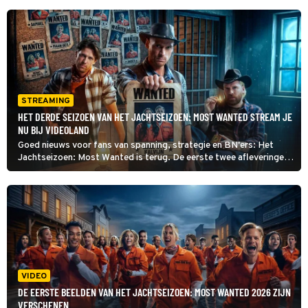
STREAMING
HET DERDE SEIZOEN VAN HET JACHTSEIZOEN: MOST WANTED STREAM JE
NU BIJ VIDEOLAND
Goed nieuws voor fans van spanning, strategie en BN'ers: Het
Jachtseizoen: Most Wanted is terug. De eerste twee afleveringen
van het derde seizoen stream je nu bij Videoland.
VIDEO
DE EERSTE BEELDEN VAN HET JACHTSEIZOEN: MOST WANTED 2026 ZIJN
VERSCHENEN