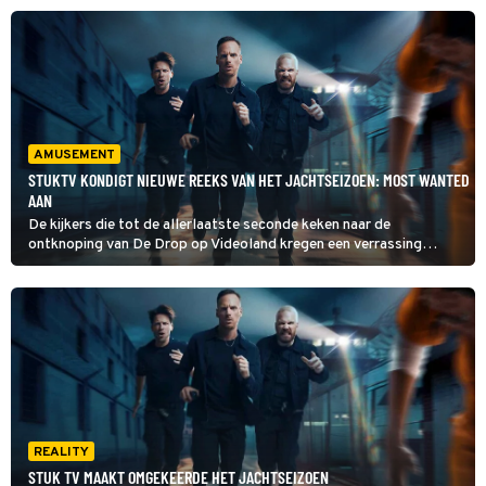
bekende boeven
AMUSEMENT
STUKTV KONDIGT NIEUWE REEKS VAN HET JACHTSEIZOEN: MOST WANTED
AAN
De kijkers die tot de allerlaatste seconde keken naar de
ontknoping van De Drop op Videoland kregen een verrassing
voorgeschoteld.
REALITY
STUK TV MAAKT OMGEKEERDE HET JACHTSEIZOEN