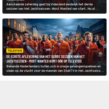
Aanstaande zaterdag gaat bij Videoland eindelijk het derde
seizoen van Het Jachtseizoen: Most Wanted van start. Nu al
nieuwsgierig? Bekijk dan snel de eerste beelden!
TELEVISIE
DE EERSTE AFLEVERING VAN HET DERDE SEIZOEN VAN HET
JACHTSEIZOEN - MOST WANTED KOMT ÓÓK OP TELEVISIE
Bekende Nederlanders hullen zich in oranje gevangenispakken en
slaan op de vlucht voor de mannen van StukTV in Het Jachtseizoen
- Most Wanted. De eerste aflevering van seizoen 3 is te zien op
RTL 4, de rest is beschikbaar bij streamingdienst Videoland.