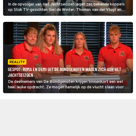
In de opvolger van Het Jachtseizoen jagen zes bekende koppels
op Stuk TV-gezichten Giel de Winter, Thomas van der Vlugt en
Stefan Jurriëns in plaats van andersom. Het nieuwe programma
heet Waar de F*ck is Stuk?
REALITY
GESPOT: ROMA EN DEMI UIT DE BONDGENOTEN WAGEN ZICH AAN HET
JACHTSEIZOEN
De deelnemers van De Bondgenoten krijgen binnenkort een wel
heel leuke opdracht. Ze mogen namelijk op de vlucht slaan voor de
heren van StukTV.