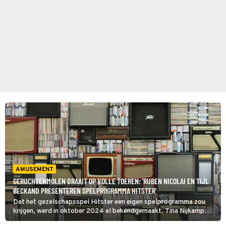
AMUSEMENT
GERUCHTENMOLEN DRAAIT OP VOLLE TOEREN: 'RUBEN NICOLAI EN TIJL
BECKAND PRESENTEREN SPELPROGRAMMA HITSTER'
Dat het gezelschapsspel Hitster een eigen spelprogramma zou
krijgen, werd in oktober 2024 al bekendgemaakt. Tina Nijkamp
meldt nu in haar podcast Tina's TV Update dat er steeds meer