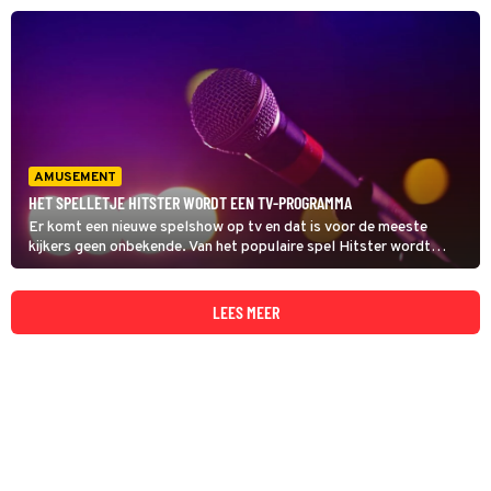
geruchten zijn over dit programma. Zo zou RTL 4 het gaan
uitzenden en zouden Ruben Nicolai en Tijl Beckand het gaan
presenteren.
AMUSEMENT
HET SPELLETJE HITSTER WORDT EEN TV-PROGRAMMA
Er komt een nieuwe spelshow op tv en dat is voor de meeste
kijkers geen onbekende. Van het populaire spel Hitster wordt
namelijk nu een tv-programma gemaakt.
LEES MEER