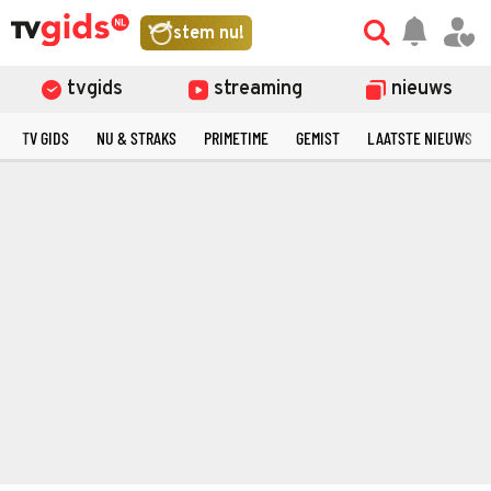
stem nu!
tvgids
streaming
nieuws
TV GIDS
NU & STRAKS
PRIMETIME
GEMIST
LAATSTE NIEUWS