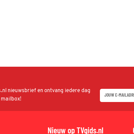
ds.nl nieuwsbrief en ontvang iedere dag
w mailbox!
Nieuw op TVgids.nl