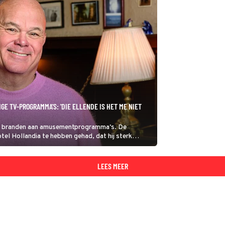
E TV-PROGRAMMA'S: 'DIE ELLENDE IS HET ME NIET
eer branden aan amusementprogramma's. De
el Hollandia te hebben gehad, dat hij sterk
LEES MEER