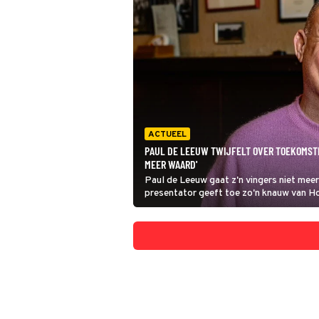
ACTUEEL
PAUL DE LEEUW TWIJFELT OVER TOEKOMSTIG
MEER WAARD'
Paul de Leeuw gaat z'n vingers niet m
presentator geeft toe zo'n knauw van Hot
twijfelt over zijn terugkeer op tv.