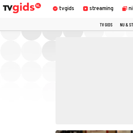
tvgids
streaming
n
TV GIDS
NU & S