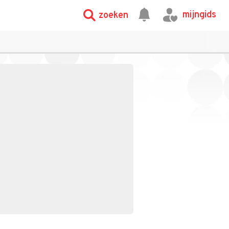
mijngids
zoeken