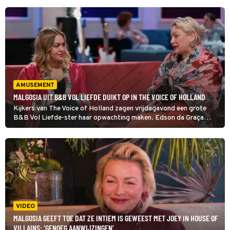
AMUSEMENT
MALGOSIA UIT B&B VOL LIEFDE DUIKT OP IN THE VOICE OF HOLLAND
Kijkers van The Voice of Holland zagen vrijdagavond een grote
B&B Vol Liefde-ster haar opwachting maken. Edson da Graça
verwelkomde niemand minder dan Malgosia. Maar zij kwam niet
zelf zingen.
VIDEO
MALGOSIA GEEFT TOE DAT ZE INTIEM IS GEWEEST MET JOEY IN HOUSE OF
VILLAINS: ‘GENOEG AANWIJZINGEN’