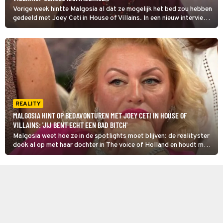
Vorige week hintte Malgosia al dat ze mogelijk het bed zou hebben
gedeeld met Joey Ceti in House of Villains. In een nieuw interview
geeft ze meer duidelijkheid.
REALITY
MALGOSIA HINT OP BEDAVONTUREN MET JOEY CETI IN HOUSE OF
VILLAINS: 'JIJ BENT ECHT EEN BAD BITCH'
Malgosia weet hoe ze in de spotlights moet blijven: de realityster
dook al op met haar dochter in The voice of Holland en houdt met
haar deelname aan House of villains ook de gemoederen bezig. Ze
ontkent niet dat ze intiem is geweest met medekandidaat Joey
Ceti.