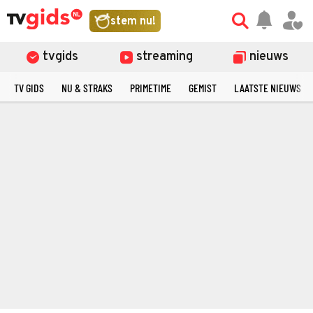
stem nu!
tvgids
streaming
nieuws
TV GIDS
NU & STRAKS
PRIMETIME
GEMIST
LAATSTE NIEUWS