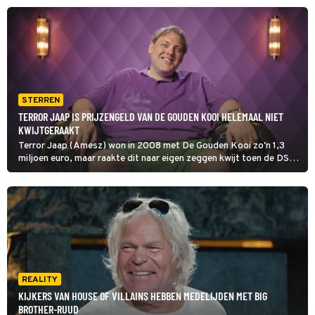
STERREN
TERROR JAAP IS PRIJZENGELD VAN DE GOUDEN KOOI HELEMAAL NIET
KWIJTGERAAKT
Terror Jaap (Amesz) won in 2008 met De Gouden Kooi zo'n 1,3
miljoen euro, maar raakte dit naar eigen zeggen kwijt toen de DSB-
bank een jaar later failliet ging. Daar blijkt nu echter niets van waar
te zijn.
REALITY
KIJKERS VAN HOUSE OF VILLAINS HEBBEN MEDELIJDEN MET BIG
BROTHER-RUUD