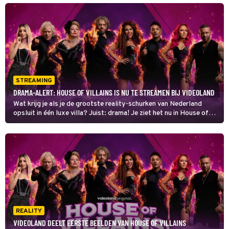
opgesloten in in één villa.
STREAMING
DRAMA-ALERT: HOUSE OF VILLAINS IS NU TE STREAMEN BIJ VIDEOLAND
Wat krijg je als je de grootste reality-schurken van Nederland
opsluit in één luxe villa? Juist: drama! Je ziet het nu in House of
Villains op Videoland.
REALITY
VIDEOLAND DEELT EERSTE BEELDEN VAN HOUSE OF VILLAINS