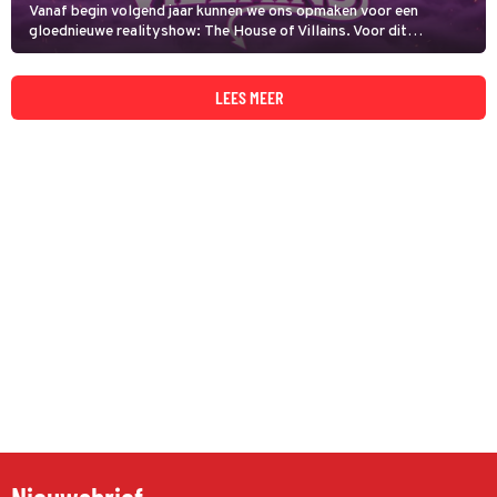
Vanaf begin volgend jaar kunnen we ons opmaken voor een
gloednieuwe realityshow: The House of Villains. Voor dit
programma stopt Videoland acht iconische tv-schurken samen in
één villa. Dat belooft wat! De streamingdienst heeft vandaag de
eerste beelden gedeeld.
LEES MEER