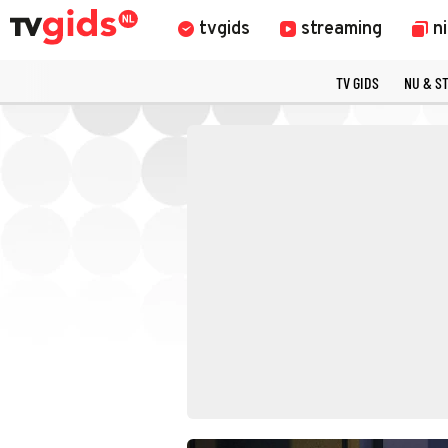
tvgids
streaming
n
TV GIDS
NU & S