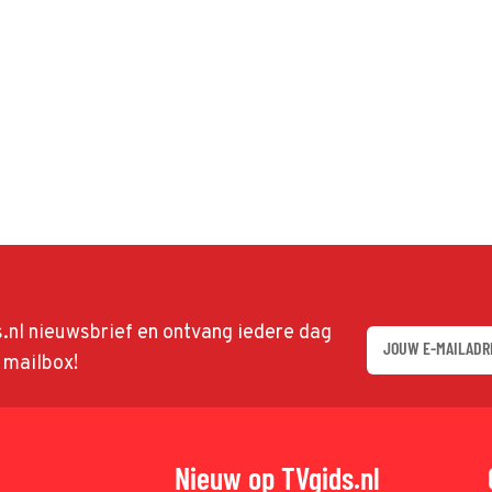
ds.nl nieuwsbrief en ontvang iedere dag
w mailbox!
Nieuw op TVgids.nl