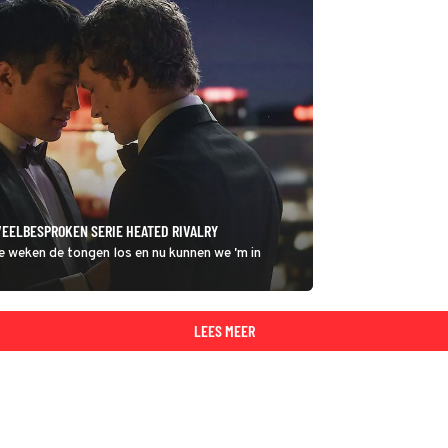
VEELBESPROKEN SERIE HEATED RIVALRY
e weken de tongen los en nu kunnen we 'm in
LEES MEER