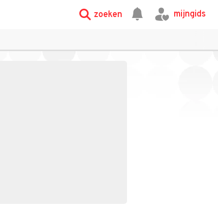
mijngids
zoeken