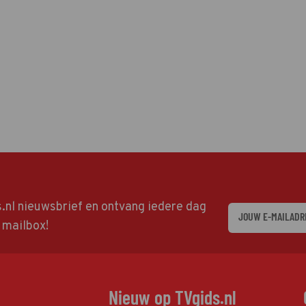
ds.nl nieuwsbrief en ontvang iedere dag
w mailbox!
Nieuw op TVgids.nl