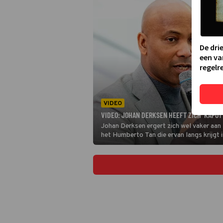
De dri
een va
regelre
VIDEO
VIDEO: JOHAN DERKSEN HEEFT ZICH ‘KAPOT
Johan Derksen ergert zich wel vaker aan
het Humberto Tan die ervan langs krijgt i
kapot heeft geërgerd bij het kijken van 