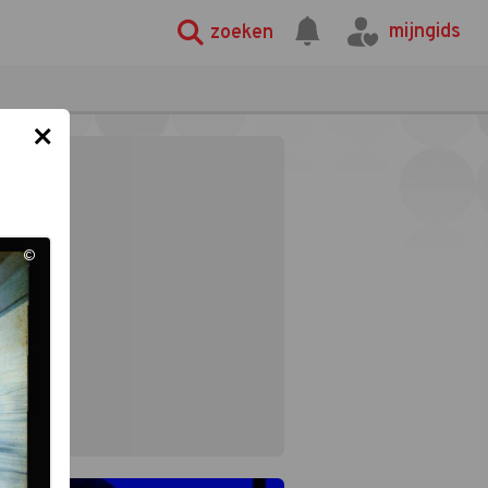
mijngids
zoeken
×
©