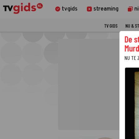
tvgids
streaming
n
TV GIDS
NU & S
De s
Murd
NU TE 