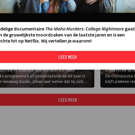
edelige documentaire
The Idaho Murders: College Nightmare
gaat
n de gruwelijkste moordzaken van de laatste jaren en is een
chte hit op Netflix. Wij vertellen je waarom!
LEES MEER
GEMIST
DE TV VAN GISTE
 ZITTEN TE ERGEREN’ AAN HUMBERTO A PARIS
STAARTSTUK OLY
 tv-programma’s of presentatoren en dit keer is
De Olympische S
n Vandaag Inside. Johan laat weten dat hij zich
blijft plakken re
Humberto a Paris.
Nederlanders om
sportevenement t
gevolgen voor d
LEES MEER