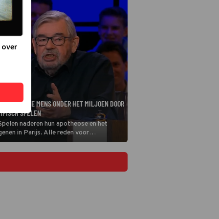
 over
REN: SLIMSTE MENS ONDER HET MILJOEN DOOR
MPISCH SPELEN
pelen naderen hun apotheose en het
genen in Parijs. Alle reden voor
 massaal af te stemmen op het grootste
er wereld, maar dat heeft aanzienlijke
e rest van de primetimeprogrammering.