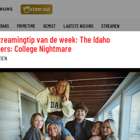
ieuws
stem nu!
TRAKS
PRIMETIME
GEMIST
LAATSTE NIEUWS
STREAMEN
treamingtip van de week: The Idaho
ers: College Nightmare
ZIEN