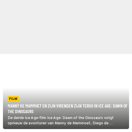
FILM
MANNY DE MAMMOET EN ZIJN VRIENDEN ZIJN TERUG IN ICE AGE: DAWN OF
THE DINOSAURS
De derde Ice Age-film Ice Age: Dawn of the Dinosaurs volgt
opnieuw de avonturen van Manny de Mammoet, Diego de
sabeltandtijger en luiaard Sid. Ook de eekhoorn Scrat is er weer bij.