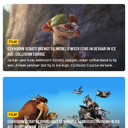
FILM
EEKHOORN SCRATS BRENGT DE WERELD WEER EENS IN GEVAAR IN ICE
AGE: COLLISION COURSE
Je kan veel over eekhoorn Scrats zeggen, maar volhardend is hij
wel. Alleen jammer dat hij in Ice Age: Collision Course de hele
wereld weer in gevaar brengt met zijn jacht op een eikel.
FILM
EEKHOORN SCRAT VEROORZAAKT EEN HEUSE AARDVERSCHUIVING IN ICE
AGE: CONTINENTAL DRIFT