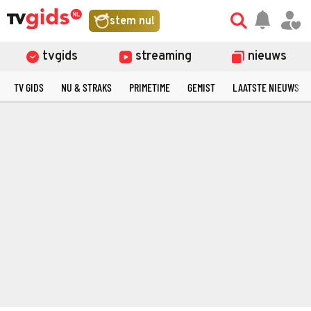
stem nu!
tvgids
streaming
nieuws
TV GIDS
NU & STRAKS
PRIMETIME
GEMIST
LAATSTE NIEUWS