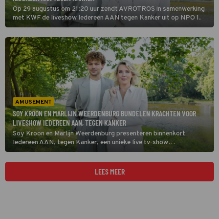
Op 29 augustus om 21:20 uur zendt AVROTROS in samenwerking
met KWF de liveshow Iedereen AAN tegen Kanker uit op NPO 1.
AMUSEMENT
SOY KROON EN MARLIJN WEERDENBURG BUNDELEN KRACHTEN VOOR
LIVESHOW IEDEREEN AAN, TEGEN KANKER
Soy Kroon en Marlijn Weerdenburg presenteren binnenkort
Iedereen AAN, tegen Kanker, een unieke live tv-show
georganiseerd door AVROTROS en KWF. Het doel van de show is
om zoveel mogelijk steun en donaties op te halen om de toekomst
van mensen met kanker te veranderen.
LEES MEER