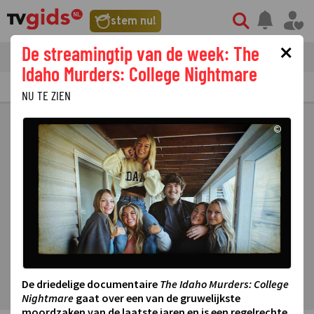
stem nu!
×
De streamingtip van de week: The
tvgids
streaming
nieuws
Idaho Murders: College Nightmare
TV GIDS
NU & STRAKS
PRIMETIME
GEMIST
LAATSTE NIEUWS
NU TE ZIEN
©
De driedelige documentaire
The Idaho Murders: College
Nightmare
gaat over een van de gruwelijkste
moordzaken van de laatste jaren en is een regelrechte