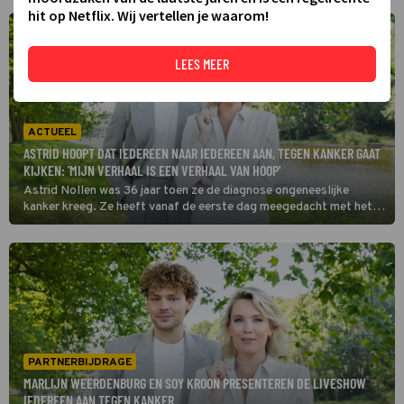
hit op Netflix. Wij vertellen je waarom!
LEES MEER
ACTUEEL
ASTRID HOOPT DAT IEDEREEN NAAR IEDEREEN AAN, TEGEN KANKER GAAT
KIJKEN: 'MIJN VERHAAL IS EEN VERHAAL VAN HOOP'
Astrid Nollen was 36 jaar toen ze de diagnose ongeneeslijke
kanker kreeg. Ze heeft vanaf de eerste dag meegedacht met het
behandelproces. ‘Dat is een van de redenen dat ik er nu nog ben.’
PARTNERBIJDRAGE
MARLIJN WEERDENBURG EN SOY KROON PRESENTEREN DE LIVESHOW
IEDEREEN AAN TEGEN KANKER