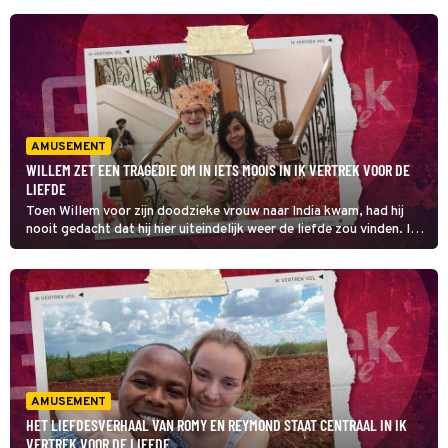
AMUSEMENT
WILLEM ZET EEN TRAGEDIE OM IN IETS MOOIS IN IK VERTREK VOOR DE
LIEFDE
Toen Willem voor zijn doodzieke vrouw naar India kwam, had hij
nooit gedacht dat hij hier uiteindelijk weer de liefde zou vinden. In
het slot van Ik Vertrek voor de Liefde is een tragische geschiedenis
het begin van een nieuwe romance.
AMUSEMENT
HET LIEFDESVERHAAL VAN ROMY EN REYMOND STAAT CENTRAAL IN IK
VERTREK VOOR DE LIEFDE