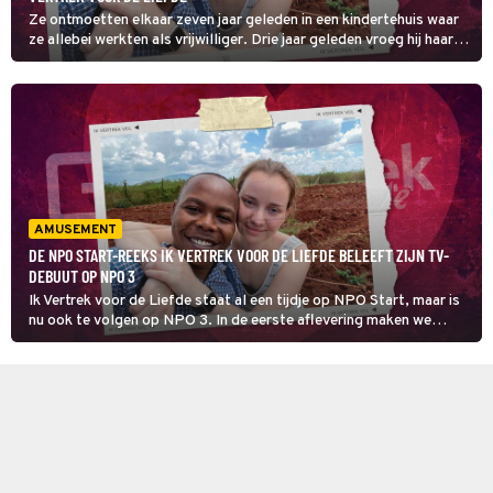
Ze ontmoetten elkaar zeven jaar geleden in een kindertehuis waar
ze allebei werkten als vrijwilliger. Drie jaar geleden vroeg hij haar
ten huwelijk. De start van Ik Vertrek voor de Liefde volgt de
Nederlandse Romy en de Keniaanse Reymond.
AMUSEMENT
DE NPO START-REEKS IK VERTREK VOOR DE LIEFDE BELEEFT ZIJN TV-
DEBUUT OP NPO 3
Ik Vertrek voor de Liefde staat al een tijdje op NPO Start, maar is
nu ook te volgen op NPO 3. In de eerste aflevering maken we
kennis met de Nederlandse Romy en de Keniaanse Reymond.