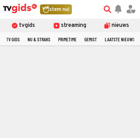
stem nu!
tvgids
streaming
nieuws
TV GIDS
NU & STRAKS
PRIMETIME
GEMIST
LAATSTE NIEUWS