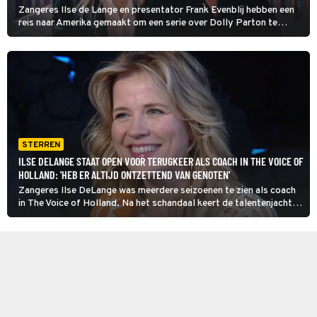
Zangeres Ilse de Lange en presentator Frank Evenblij hebben een
reis naar Amerika gemaakt om een serie over Dolly Parton te
maken. In een interview met Shownieuws blikken ze vooruit op de
nieuwe Omroep MAX-serie Dolly for President, die aankomende
vrijdag van start gaat.
STERREN
ILSE DELANGE STAAT OPEN VOOR TERUGKEER ALS COACH IN THE VOICE OF
HOLLAND: 'HEB ER ALTIJD ONTZETTEND VAN GENOTEN'
Zangeres Ilse DeLange was meerdere seizoenen te zien als coach
in The Voice of Holland. Na het schandaal keert de talentenjacht
naar verwachting in 2026 terug op de buis. In een gesprek met
RTL Boulevard vertelt Ilse DeLange wat ze van deze comeback
vindt en of ze haar weer als coach mogen vragen.