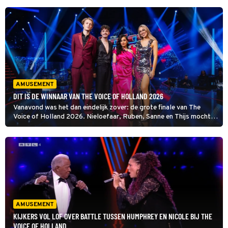
AMUSEMENT
DIT IS DE WINNAAR VAN THE VOICE OF HOLLAND 2026
Vanavond was het dan eindelijk zover: de grote finale van The
Voice of Holland 2026. Nieloefaar, Ruben, Sanne en Thijs mochten
nog één keer laten zien wat ze in huis hebben. Inmiddels is de
winnaar bekend!
AMUSEMENT
KIJKERS VOL LOF OVER BATTLE TUSSEN HUMPHREY EN NICOLE BIJ THE
VOICE OF HOLLAND