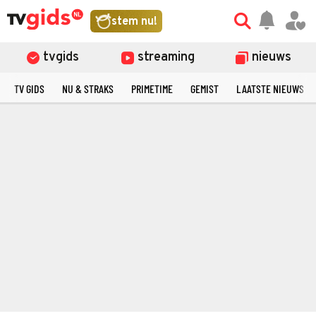
stem nu!
tvgids
streaming
nieuws
TV GIDS
NU & STRAKS
PRIMETIME
GEMIST
LAATSTE NIEUWS