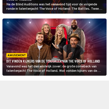
Na de Blind Auditions was het vanavond tijd voor de volgende
ronde in talentenjacht The Voice of Holland: The Battles. Twee
talenten uit hetzelfde team nemen het in deze ronde tegen elkaar
op en uiteindelijk bepaalt hun coach wie er doorgaat. De tweede
battle van de avond kan rekenen op veel lof.
AMUSEMENT
DIT VINDEN KIJKERS VAN DE TERUGKEER VAN THE VOICE OF HOLLAND
Vanavond was het dan eindelijk zover: de grote comeback van
talentenjacht The Voice of Holland. Wat vonden kijkers van de
eerste aflevering? Wij zochten het uit!