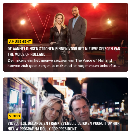
AMUSEMENT
DE AANMELDINGEN STROMEN BINNEN VOOR HET NIEUWE SEIZOEN VAN
THE VOICE OF HOLLAND
De makers van het nieuwe seizoen van The Voice of Holland
hoeven zich geen zorgen te maken of er nog mensen behoefte
hebben om mee te doen aan de talentenjacht. De aanmeldingen
stromen namelijk binnen.
VIDEO
VIDEO: ILSE DELANGE EN FRANK EVENBLIJ BLIKKEN VOORUIT OP HUN
NIEUW PROGRAMMA DOLLY FOR PRESIDENT