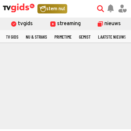
stem nu!
tvgids
streaming
nieuws
TV GIDS
NU & STRAKS
PRIMETIME
GEMIST
LAATSTE NIEUWS