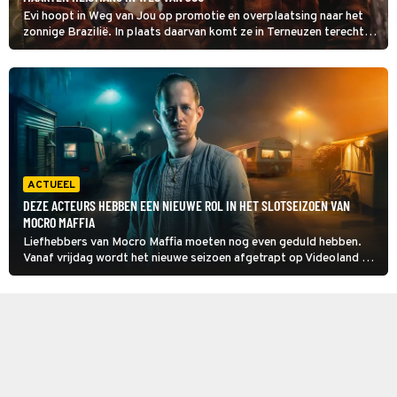
Evi hoopt in Weg van Jou op promotie en overplaatsing naar het
zonnige Brazilië. In plaats daarvan komt ze in Terneuzen terecht.
Ook mooi.
ACTUEEL
DEZE ACTEURS HEBBEN EEN NIEUWE ROL IN HET SLOTSEIZOEN VAN
MOCRO MAFFIA
Liefhebbers van Mocro Maffia moeten nog even geduld hebben.
Vanaf vrijdag wordt het nieuwe seizoen afgetrapt op Videoland en
er komen nieuwe acteurs langs in het laatste seizoen, maar of ze
ook allemaal blijven leven...