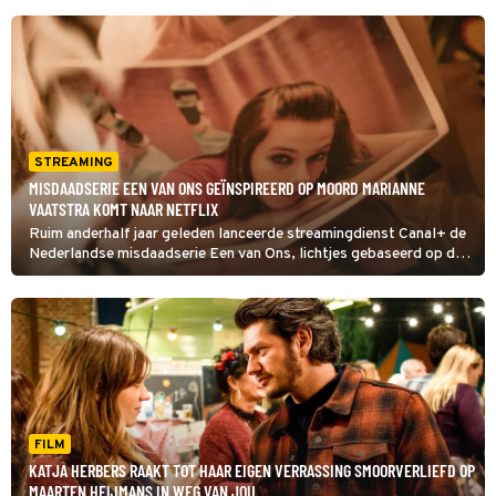
STREAMING
MISDAADSERIE EEN VAN ONS GEÏNSPIREERD OP MOORD MARIANNE
VAATSTRA KOMT NAAR NETFLIX
Ruim anderhalf jaar geleden lanceerde streamingdienst Canal+ de
Nederlandse misdaadserie Een van Ons, lichtjes gebaseerd op de
moord op Marianne Vaatstra. Binnenkort is de reeks beschikbaar
voor een nog groter publiek.
FILM
KATJA HERBERS RAAKT TOT HAAR EIGEN VERRASSING SMOORVERLIEFD OP
MAARTEN HEIJMANS IN WEG VAN JOU