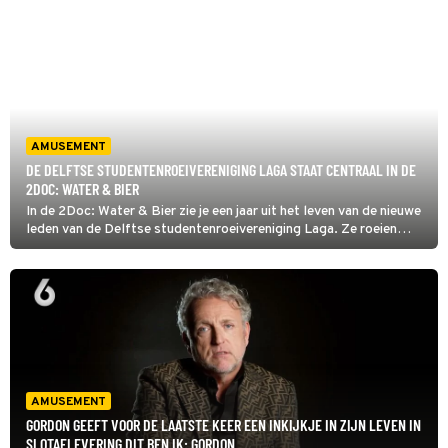
AMUSEMENT
DE DELFTSE STUDENTENROEIVERENIGING LAGA STAAT CENTRAAL IN DE
2DOC: WATER & BIER
In de 2Doc: Water & Bier zie je een jaar uit het leven van de nieuwe
leden van de Delftse studentenroeivereniging Laga. Ze roeien
keihard om de allerbeste te zijn. Daarna feesten ze nog harder,
want bij Laga bouwt men vriendschappen voor het leven op.
AMUSEMENT
GORDON GEEFT VOOR DE LAATSTE KEER EEN INKIJKJE IN ZIJN LEVEN IN
SLOTAFLEVERING DIT BEN IK: GORDON