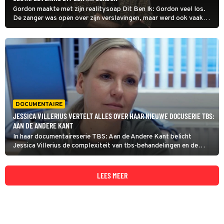
Gordon maakte met zijn realitysoap Dit Ben Ik: Gordon veel los.
De zanger was open over zijn verslavingen, maar werd ook vaak
boos op BN'ers. In de laatste aflevering sluit hij de opnames
definitief af.
DOCUMENTAIRE
JESSICA VILLERIUS VERTELT ALLES OVER HAAR NIEUWE DOCUSERIE TBS:
AAN DE ANDERE KANT
In haar documentaireserie TBS: Aan de Andere Kant belicht
Jessica Villerius de complexiteit van tbs-behandelingen en de
impact van de maatregel op zowel de patiënten als hun
slachtoffers.
LEES MEER