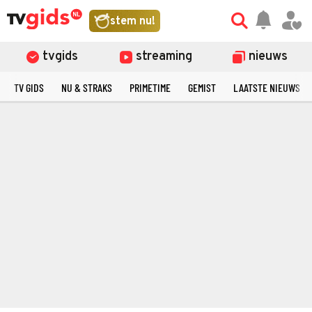
stem nu!
tvgids
streaming
nieuws
TV GIDS
NU & STRAKS
PRIMETIME
GEMIST
LAATSTE NIEUWS