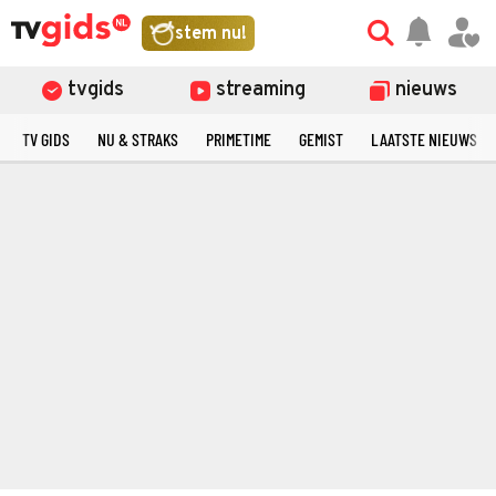
stem nu!
tvgids
streaming
nieuws
TV GIDS
NU & STRAKS
PRIMETIME
GEMIST
LAATSTE NIEUWS