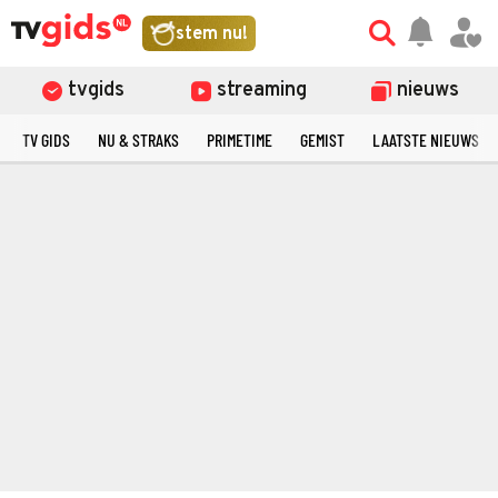
stem nu!
tvgids
streaming
nieuws
TV GIDS
NU & STRAKS
PRIMETIME
GEMIST
LAATSTE NIEUWS