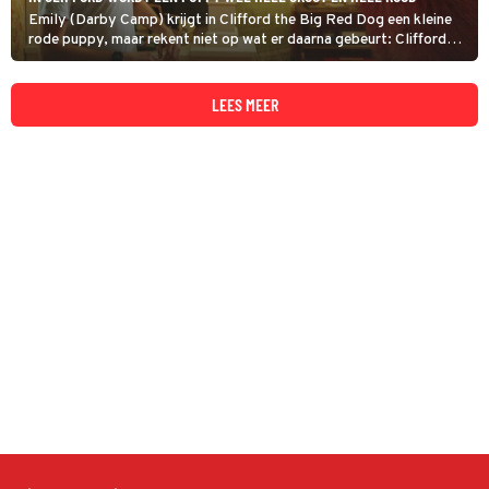
Emily (Darby Camp) krijgt in Clifford the Big Red Dog een kleine
rode puppy, maar rekent niet op wat er daarna gebeurt: Clifford
groeit razendsnel uit tot een gigantische hond. Zijn enorme
formaat veroorzaakt aardig wat chaos.
LEES MEER