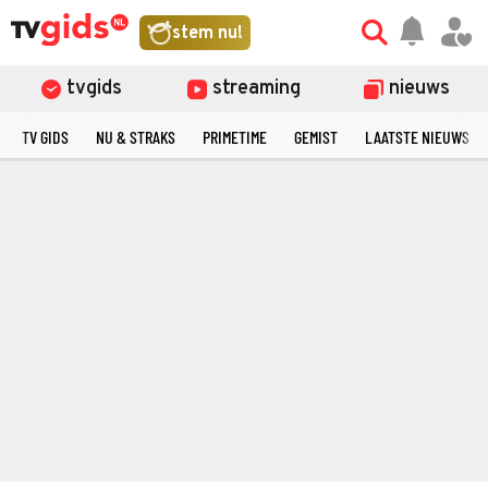
stem nu!
tvgids
streaming
nieuws
TV GIDS
NU & STRAKS
PRIMETIME
GEMIST
LAATSTE NIEUWS