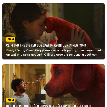
FILM
CLIFFORD THE BIG RED DOG GAAT OP AVONTUUR IN NEW YORK
Emily (Darby Camp) krijgt een kleine rode puppy, maar rekent niet
op wat er daarna gebeurt: Clifford groeit razendsnel uit tot een
gigantische hond. Zijn enorme formaat veroorzaakt aardig wat
chaos.
FILM
IN CLIFFORD WORDT ÉÉN PUPPY WEL HÉÉL GROOT ÉN HEEL ROOD