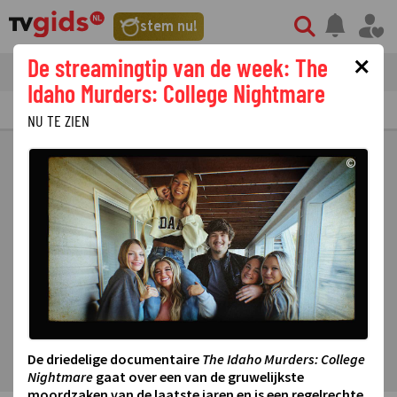
stem nu!
×
De streamingtip van de week: The
tvgids
streaming
nieuws
Idaho Murders: College Nightmare
TV GIDS
NU & STRAKS
PRIMETIME
GEMIST
LAATSTE NIEUWS
NU TE ZIEN
©
De driedelige documentaire
The Idaho Murders: College
Nightmare
gaat over een van de gruwelijkste
moordzaken van de laatste jaren en is een regelrechte