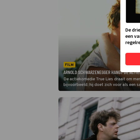
De dri
een va
regelre
FILM
ARNOLD SCHWARZENEGGER HANGT DE ACTIEHE
De actiekomedie True Lies draait om mens
bijvoorbeeld: hij doet zich voor als een 
is geheim agent.