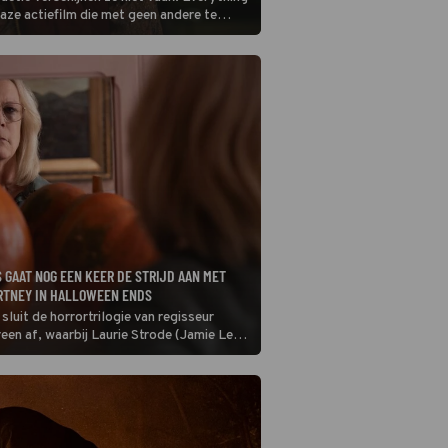
aze actiefilm die met geen andere te
S GAAT NOG EEN KEER DE STRIJD AAN MET
RTNEY IN HALLOWEEN ENDS
luit de horrortrilogie van regisseur
en af, waarbij Laurie Strode (Jamie Lee
laatste keer de confrontatie aangaat met
, Michael Myers. Het einde van een
ze iconische horrorreeks.