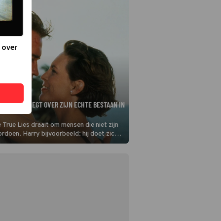
 over
NEGGER LIEGT OVER ZIJN ECHTE BESTAAN IN
True Lies draait om mensen die niet zijn
ordoen. Harry bijvoorbeeld: hij doet zich
aie computerprogrammeur, maar dat is hij
im agent.