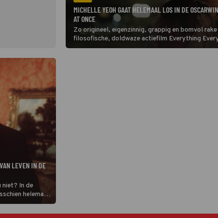
MICHELLE YEOH GAAT HELEMAAL LOS IN DE OSCARW
AT ONCE
Zo origineel, eigenzinnig, grappig en bomvol rake 
filosofische, doldwaze actiefilm Everything Ever
vergelijken.
VAN LEVEN IN DE
 niet? In de
isschien helemaal