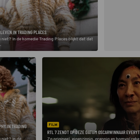
 LEVEN IN TRADING PLACES
 niet? In de komedie Trading Places blijkt dat dat
.
FILM
PHY IN TRADING
RTL 7 ZENDT OP DEZE DATUM OSCARWINNAAR EVERYT
 niet? In de
Zo origineel, eigenzinnig, grappig en bomvol rake 