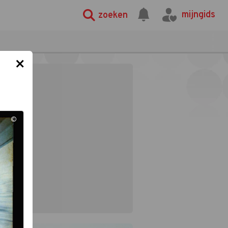
mijngids
zoeken
×
©