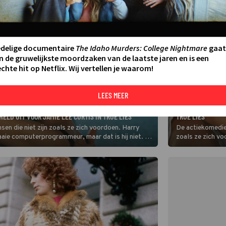
edelige documentaire
The Idaho Murders: College Nightmare
gaat
n de gruwelijkste moordzaken van de laatste jaren en is een
chte hit op Netflix. Wij vertellen je waarom!
LEES MEER
FILM
ARNOLD SCHWARZE
LD UIT VOOR JAMIE LEE CURTIS IN TRUE LIES
TRUE LIES
en die niet zijn zoals ze zich voordoen. Harry
De actiekomedie 
saaie computerprogrammeur, maar dat is hij niet. Hij
zoals ze zich vo
voor als een sa
niet. Hij is gehe