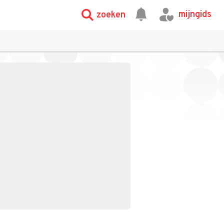
mijngids
zoeken