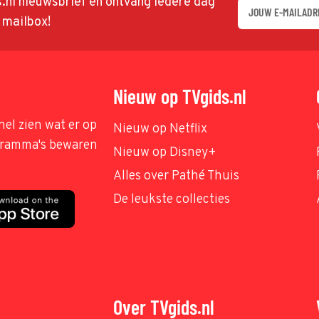
ds.nl nieuwsbrief en ontvang iedere dag
w mailbox!
Nieuw op TVgids.nl
nel zien wat er op
Nieuw op Netflix
ogramma's bewaren
Nieuw op Disney+
Alles over Pathé Thuis
De leukste collecties
Over TVgids.nl