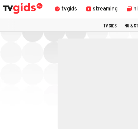
tvgids
streaming
n
TV GIDS
NU & S