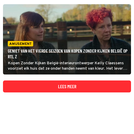
AMUSEMENT
GENIET VAN HET VIERDE SEIZOEN VAN KOPEN ZONDER KIJKEN BELGIË OP
RTL Z
Kopen Zonder Kijken België-interieurontwerper Kelly Claessens
voorziet elk huis dat ze onder handen neemt van kleur. Het leverde
haar al snel de bijnaam 'Queen of colour' op. "Kleur is mijn
handelsmerk", vertelt ze in de Vlaamse krant De Zondag.
LEES MEER