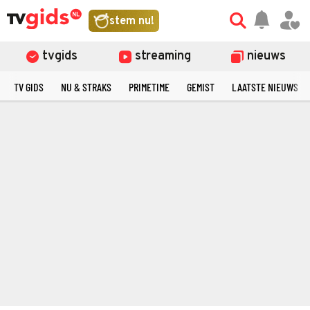
stem nu!
tvgids
streaming
nieuws
TV GIDS
NU & STRAKS
PRIMETIME
GEMIST
LAATSTE NIEUWS