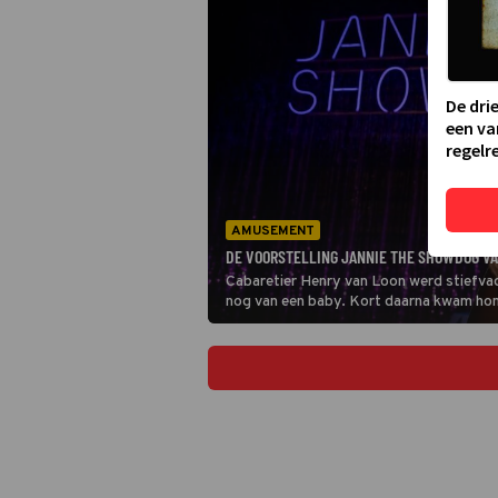
De dri
een va
regelre
AMUSEMENT
DE VOORSTELLING JANNIE THE SHOWDOG VAN
Cabaretier Henry van Loon werd stiefvade
nog van een baby. Kort daarna kwam hond
is de rode draad in de voorstelling Jann