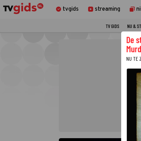
tvgids
streaming
n
TV GIDS
NU & S
De s
Murd
NU TE 