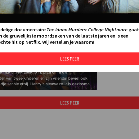
edelige documentaire
The Idaho Murders: College Nightmare
gaat
n de gruwelijkste moordzaken van de laatste jaren en is een
chte hit op Netflix. Wij vertellen je waarom!
LEES MEER
 HENRY VAN LOON IS TE ZIEN OP NPO 3
r van twee kinderen en zijn vriendin beviel ook
je Jannie erbij. Henry's nieuwe rol als gezinsman
ie the Showdog.
LEES MEER