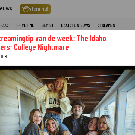
ieuws
stem nu!
TRAKS
PRIMETIME
GEMIST
LAATSTE NIEUWS
STREAMEN
treamingtip van de week: The Idaho
ers: College Nightmare
ZIEN