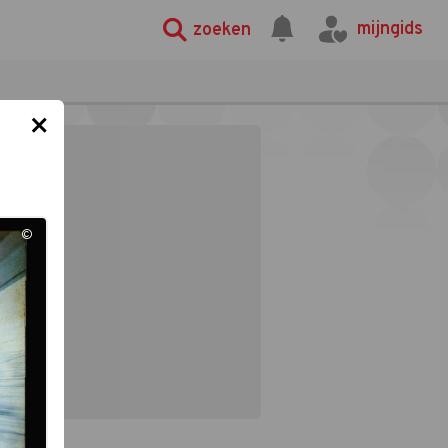
mijngids
zoeken
×
©