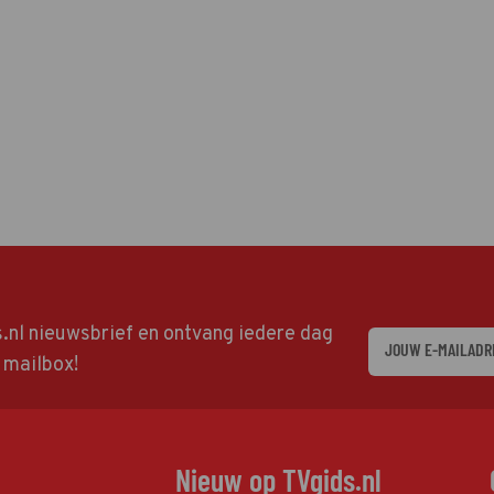
ds.nl nieuwsbrief en ontvang iedere dag
w mailbox!
Nieuw op TVgids.nl