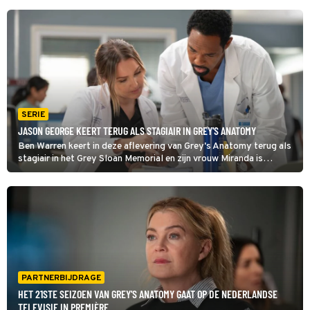
SERIE
JASON GEORGE KEERT TERUG ALS STAGIAIR IN GREY'S ANATOMY
Ben Warren keert in deze aflevering van Grey's Anatomy terug als
stagiair in het Grey Sloan Memorial en zijn vrouw Miranda is
opnieuw zijn baas. In het verleden ging dit niet goed, maar Ben is
ervan overtuigd dat ze nu wél kunnen samenwerken.
PARTNERBIJDRAGE
HET 21STE SEIZOEN VAN GREY'S ANATOMY GAAT OP DE NEDERLANDSE
TELEVISIE IN PREMIÈRE