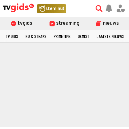
stem nu!
tvgids
streaming
nieuws
TV GIDS
NU & STRAKS
PRIMETIME
GEMIST
LAATSTE NIEUWS