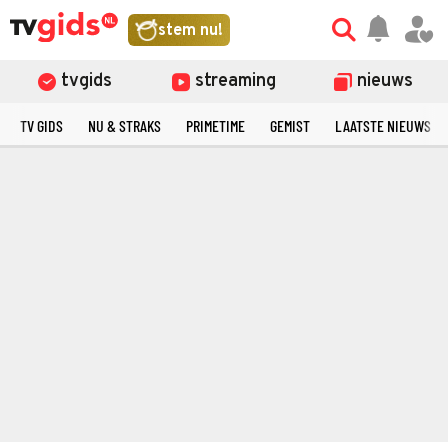
stem nu!
tvgids
streaming
nieuws
TV GIDS
NU & STRAKS
PRIMETIME
GEMIST
LAATSTE NIEUWS