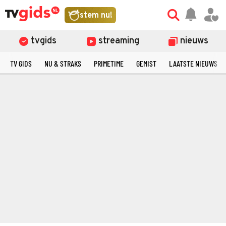
stem nu!
tvgids
streaming
nieuws
TV GIDS
NU & STRAKS
PRIMETIME
GEMIST
LAATSTE NIEUWS