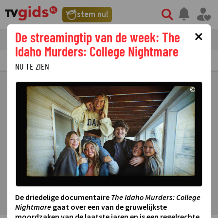
stem nu!
×
De streamingtip van de week: The
tvgids
streaming
nieuws
Idaho Murders: College Nightmare
TV GIDS
NU & STRAKS
PRIMETIME
GEMIST
LAATSTE NIEUWS
NU TE ZIEN
©
De driedelige documentaire
The Idaho Murders: College
Nightmare
gaat over een van de gruwelijkste
moordzaken van de laatste jaren en is een regelrechte