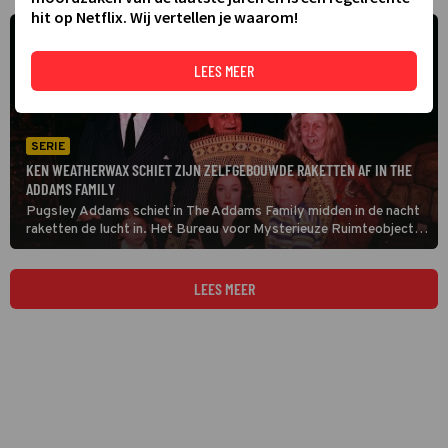
hit op Netflix. Wij vertellen je waarom!
LEES MEER
SERIE
KEN WEATHERWAX SCHIET ZIJN ZELFGEBOUWDE RAKETTEN AF IN THE
ADDAMS FAMILY
Pugsley Addams schiet in The Addams Family midden in de nacht
raketten de lucht in. Het Bureau voor Mysterieuze Ruimteobjecten
doet onderzoek en klopt aan bij Huize Addams. Beide partijen
denken dat de anderen de ruimtewezens zijn.
LEES MEER