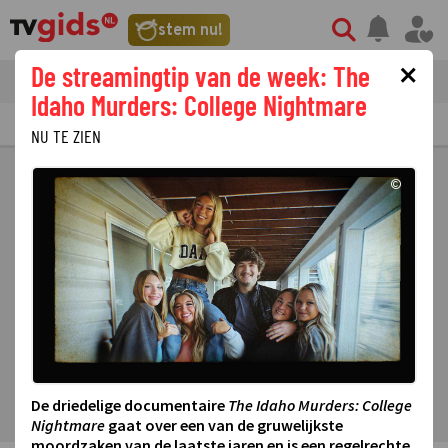
stem nu!
×
De streamingtip van de week: The
tvgids
streaming
nieuws
Idaho Murders: College Nightmare
TV GIDS
NU & STRAKS
PRIMETIME
GEMIST
LAATSTE NIEUWS
NU TE ZIEN
©
De driedelige documentaire
The Idaho Murders: College
Nightmare
gaat over een van de gruwelijkste
moordzaken van de laatste jaren en is een regelrechte