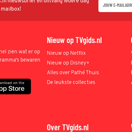
ds.nl nieuwsbrief en ontvang iedere dag
w mailbox!
Nieuw op TVgids.nl
nel zien wat er op
Nieuw op Netflix
ogramma's bewaren
Nieuw op Disney+
Alles over Pathé Thuis
De leukste collecties
Over TVgids.nl