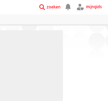
mijngids
zoeken