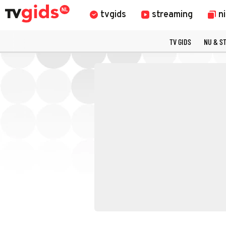
tvgids
streaming
n
TV GIDS
NU & S