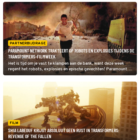
kapper.
PARTNERBIJDRAGE
PARAMOUNT NETWORK TRAKTEERT OP ROBOTS EN EXPLOSIES TIJDENS DE
TRANSFORMERS-FILMWEEK
Het is tijd om je vast te klampen aan de bank, want deze week
regent het robots, explosies en epische gevechten! Paramount
Network serveert iedere avond om 20:00 uur een Transformers-
film.
FILM
SHIA LABEOUF KRIJGT ABSOLUUT GEEN RUST IN TRANSFORMERS:
REVENGE OF THE FALLEN