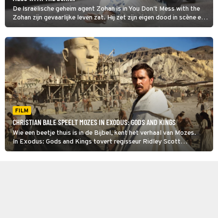
De Israëlische geheim agent Zohan is in You Don't Mess with the
Zohan zijn gevaarlijke leven zat. Hij zet zijn eigen dood in scène en
verhuist naar New York om een nieuw leven te beginnen als kapper.
FILM
CHRISTIAN BALE SPEELT MOZES IN EXODUS: GODS AND KINGS
Wie een beetje thuis is in de Bijbel, kent het verhaal van Mozes.
In Exodus: Gods and Kings tovert regisseur Ridley Scott
dat verhaal om tot een groots spektakel.