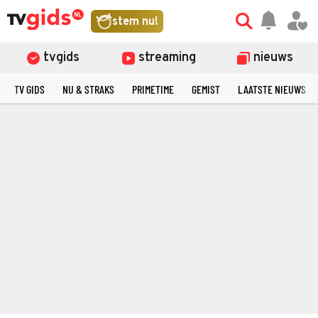
stem nu!
tvgids
streaming
nieuws
TV GIDS
NU & STRAKS
PRIMETIME
GEMIST
LAATSTE NIEUWS