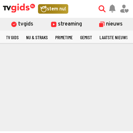
stem nu!
tvgids
streaming
nieuws
TV GIDS
NU & STRAKS
PRIMETIME
GEMIST
LAATSTE NIEUWS