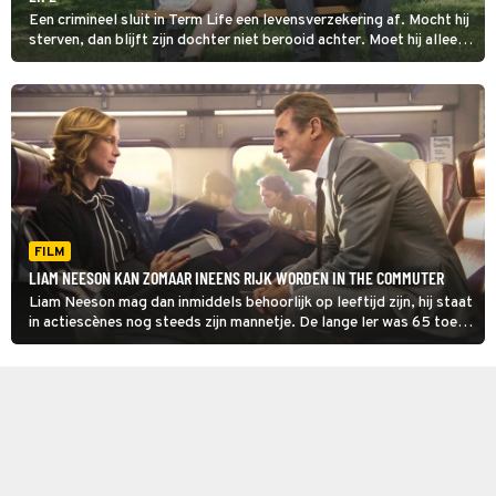
Een crimineel sluit in Term Life een levensverzekering af. Mocht hij
sterven, dan blijft zijn dochter niet berooid achter. Moet hij alleen
wel in leven blijven tot de polis ingaat.
FILM
LIAM NEESON KAN ZOMAAR INEENS RIJK WORDEN IN THE COMMUTER
Liam Neeson mag dan inmiddels behoorlijk op leeftijd zijn, hij staat
in actiescènes nog steeds zijn mannetje. De lange Ier was 65 toen
hij The Commuter maakte, maar dat zie je er niet aan af.