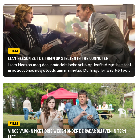
FILM
LIAM NEESON ZET DE TREIN OP STELTEN IN THE COMMUTER
Liam Neeson mag dan inmiddels behoorlijk op leeftijd zijn, hij staat
in actiescènes nog steeds zijn mannetje. De lange Ier was 65 toen
hij the Commuter maakte, maar dat zie je er niet aan af.
FILM
VINCE VAUGHN MOET DRIE WEKEN ONDER DE RADAR BLIJVEN IN TERM
LIFE