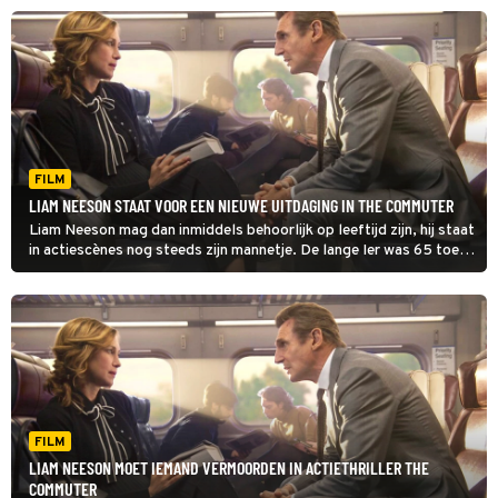
FILM
LIAM NEESON STAAT VOOR EEN NIEUWE UITDAGING IN THE COMMUTER
Liam Neeson mag dan inmiddels behoorlijk op leeftijd zijn, hij staat
in actiescènes nog steeds zijn mannetje. De lange Ier was 65 toen
hij The Commuter maakte, maar dat zie je er niet aan af.
FILM
LIAM NEESON MOET IEMAND VERMOORDEN IN ACTIETHRILLER THE
COMMUTER