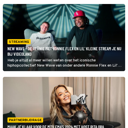
STREAMING
NEW WAVE - DE REÜNIE MET RONNIE FLEX EN LIL' KLEINE STREAM JE NU
BIJ VIDEOLAND
Heb je altijd al meer willen weten over het iconische
hiphopcollectief New Wave van onder andere Ronnie Flex en Lil'
Kleine? Kijk dan nu de documentaire bij Videoland.
PARTNERBIJDRAGE
MAAK JE KLAAR VOOR DE MTV EMA'S 2024 MET HOST RITA ORA