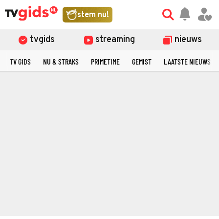
stem nu!
tvgids
streaming
nieuws
TV GIDS
NU & STRAKS
PRIMETIME
GEMIST
LAATSTE NIEUWS