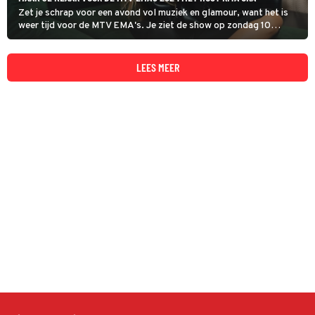
Zet je schrap voor een avond vol muziek en glamour, want het is
weer tijd voor de MTV EMA's. Je ziet de show op zondag 10
november om 21:00 uur live vanuit Manchester op MTV, Comedy
Central en Paramount Network.
LEES MEER