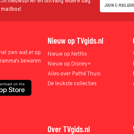
ds.nl nieuwsbrief en ontvang iedere dag
w mailbox!
Nieuw op TVgids.nl
nel zien wat er op
Nieuw op Netflix
ogramma's bewaren
Nieuw op Disney+
Alles over Pathé Thuis
De leukste collecties
Over TVgids.nl