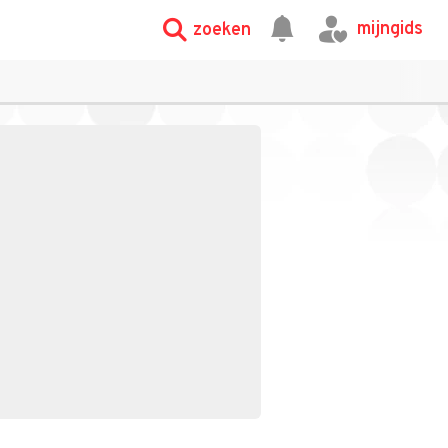
mijngids
zoeken