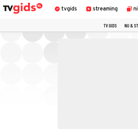
tvgids
streaming
n
TV GIDS
NU & S