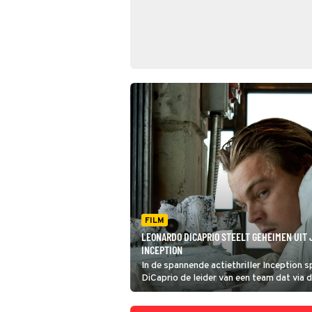
FILM
LEONARDO DICAPRIO STEELT GEHEIMEN UIT 
INCEPTION
In de spannende actiethriller Inception 
DiCaprio de leider van een team dat via 
geheimen uit iemands gedachten kan ste