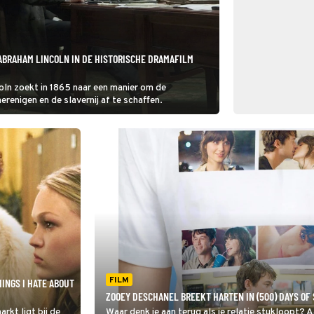
 ABRAHAM LINCOLN IN DE HISTORISCHE DRAMAFILM
ln zoekt in 1865 naar een manier om de
erenigen en de slavernij af te schaffen.
FILM
HINGS I HATE ABOUT
ZOOEY DESCHANEL BREEKT HARTEN IN (500) DAYS OF
arkt ligt bij de
Waar denk je aan terug als je relatie stukloopt