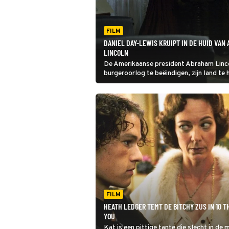
FILM
DANIEL DAY-LEWIS KRUIPT IN DE HUID VAN
LINCOLN
De Amerikaanse president Abraham Linco
burgeroorlog te beëindigen, zijn land te h
FILM
HEATH LEDGER TEMT DE BITCHY ZUS IN 10 T
YOU
Kat is een pittige tante die slecht in de m