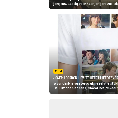
jongens. Lastig voor haar jongere zus Bi
haar vader pas daten als haar 'bitchy' zu
zoals te zien is in 10 Things I Hate about
FILM
JOSEPH GORDON-LEVITT HEEFT LIEFDESVERD
Waar denk je aan terug als je relatie s
Of lukt dat niet eens, omdat het te veel
romcom (500) Days of Summer.