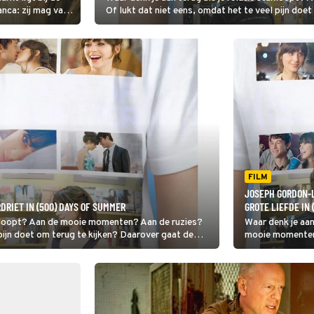
anca: zij mag van
Of lukt dat niet eens, omdat het te veel pijn doe
s aan de man is,
romcom (500) Days of Summer.
 You.
FILM
JOSEPH GORDON-L
RIET IN (500) DAYS OF SUMMER
GROTE LIEFDE IN
tukloopt? Aan de mooie momenten? Aan de ruzies?
Waar denk je aan
 pijn doet om terug te kijken? Daarover gaat de
mooie momenten?
omdat het te vee
gaat de romcom