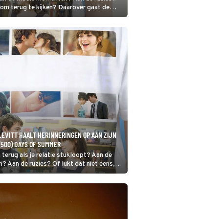
t om terug te kijken? Daarover gaat de
EVITT HAALT HERINNERINGEN OP AAN ZIJN
 (500) DAYS OF SUMMER
 terug als je relatie stukloopt? Aan de
 Aan de ruzies? Of lukt dat niet eens,
l pijn doet om terug te kijken? Daarover
 (500) Days of Summer.