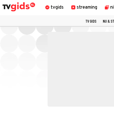
tvgids
streaming
n
TV GIDS
NU & S