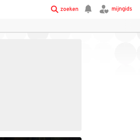
mijngids
zoeken