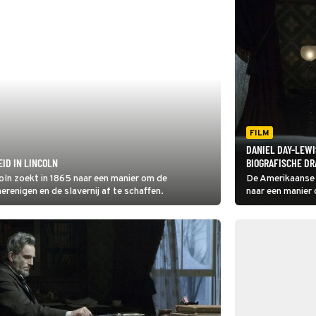
FILM
DANIEL DAY-LEWI
EID IN LINCOLN
BIOGRAFISCHE DR
ln zoekt in 1865 naar een manier om de
De Amerikaanse 
erenigen en de slavernij af te schaffen.
naar een manier 
land te herenige
afloopt, zie je in