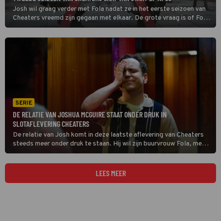
Josh wil graag verder met Fola nadat ze in het eerste seizoen van
Cheaters vreemd zijn gegaan met elkaar. De grote vraag is of Fola
daar in deze nieuwe reeks wel behoefte aan heeft, want zij wil
voornamelijk ongecompliceerde seks.
SERIE
DE RELATIE VAN JOSHUA MCGUIRE STAAT ONDER DRUK IN
SLOTAFLEVERING CHEATERS
De relatie van Josh komt in deze laatste aflevering van Cheaters
steeds meer onder druk te staan. Hij wil zijn buurvrouw Fola, met
wie hij is vreemdgegaan, vertellen wat hij echt voor haar voelt.
Tijdens een feest loopt het mis.
LEES MEER