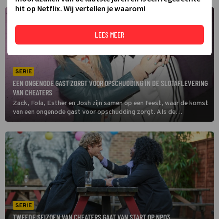
hit op Netflix. Wij vertellen je waarom!
LEES MEER
SERIE
EEN ONGENODE GAST ZORGT VOOR OPSCHUDDING IN DE SLOTAFLEVERING
VAN CHEATERS
Zack, Fola, Esther en Josh zijn samen op een feest, waar de komst
van een ongenode gast voor opschudding zorgt. Als de
gemoederen hoog oplopen, heeft het viertal in deze slotaflevering
van Cheaters heel wat te bespreken.
SERIE
TWEEDE SEIZOEN VAN CHEATERS GAAT VAN START OP NPO3