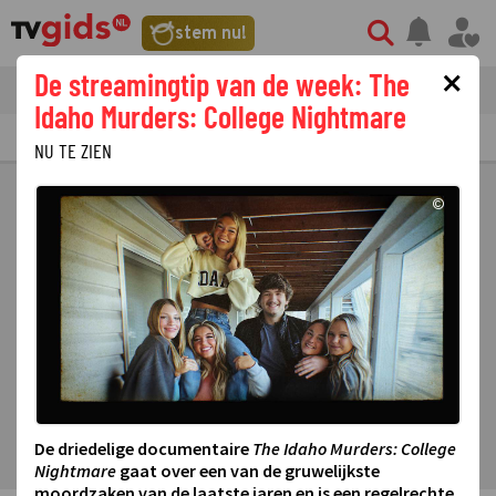
stem nu!
×
De streamingtip van de week: The
tvgids
streaming
nieuws
Idaho Murders: College Nightmare
TV GIDS
NU & STRAKS
PRIMETIME
GEMIST
LAATSTE NIEUWS
NU TE ZIEN
©
De driedelige documentaire
The Idaho Murders: College
Nightmare
gaat over een van de gruwelijkste
moordzaken van de laatste jaren en is een regelrechte