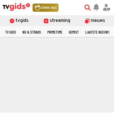
stem nu!
tvgids
streaming
nieuws
TV GIDS
NU & STRAKS
PRIMETIME
GEMIST
LAATSTE NIEUWS