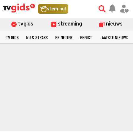
stem nu!
tvgids
streaming
nieuws
TV GIDS
NU & STRAKS
PRIMETIME
GEMIST
LAATSTE NIEUWS