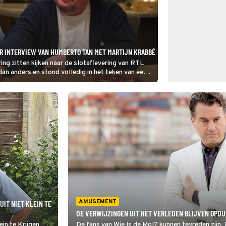
ER INTERVIEW VAN HUMBERTO TAN MET MARTIJN KRABBÉ
ng zitten kijken naar de slotaflevering van RTL
an anders en stond volledig in het teken van een
n Krabbé.
AMUSEMENT
UIT NIET KLEIN TE
DE VERWIJZINGEN UIT HET VERLEDEN BLIJVEN OPDUI
ein te Krijgen
De fans van Wie Is de Mol? kunnen tevreden zijn.