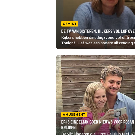
GEMIST
DE TV VAN GISTEREN: KIJKERS VOL LOF OV
Kijkers hebben dinsdagavond vol ontroeri
Tonight. Het was een andere uitzending d
interview door Humberto Tan met Martij
AMUSEMENT
ER IS EINDELIJK GOED NIEUWS VOOR ROSAN 
KRIJGEN
De vijf kinderen die Jurre Geluk in Niet Kl