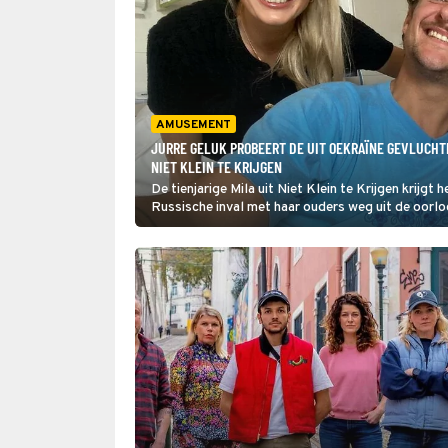
AMUSEMENT
JURRE GELUK PROBEERT DE UIT OEKRAÏNE GEVLUCHTE
NIET KLEIN TE KRIJGEN
De tienjarige Mila uit Niet Klein te Krijgen krijgt 
Russische inval met haar ouders weg uit de oorlo
dit jaar te horen dat ze een ernstige vorm van kan