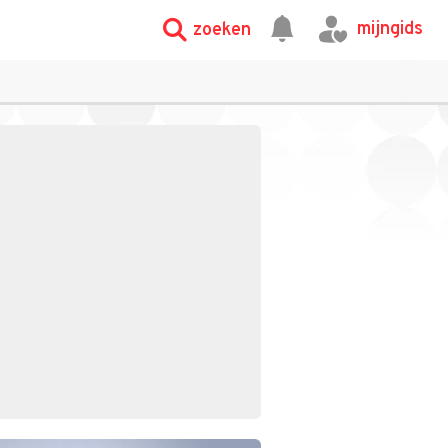
mijngids
zoeken