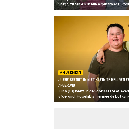
volgt, zitten elk in hun eigen traject. Vo
hopelijk betere tijden aan.
AMUSEMENT
JURRE BRENGT IN NIET KLEIN TE KRIJGEN 
AFGEROND
Luca (13) heeft in de voorlaatste afleve
afgerond. Hopelijk is hiermee de botkank
Geluk ziet dat Luca popelt om weer met 