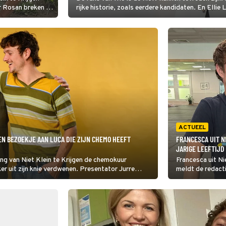
or Rosan breken nu
rijke historie, zoals eerdere kandidaten. En Elli
wat etherdiscipline precies is.
ACTUEEL
EEN BEZOEKJE AAN LUCA DIE ZIJN CHEMO HEEFT
FRANCESCA UIT N
JARIGE LEEFTIJD
ring van Niet Klein te Krijgen de chemokuur
Francesca uit Ni
er uit zijn knie verdwenen. Presentator Jurre
meldt de redact
opa te gaan klussen aan zijn crossauto.
Instagrampagin