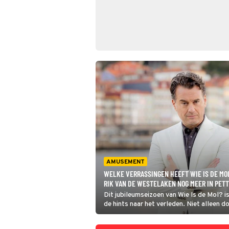
AMUSEMENT
WELKE VERRASSINGEN HEEFT WIE IS DE MO
RIK VAN DE WESTELAKEN NOG MEER IN PET
Dit jubileumseizoen van Wie Is de Mol? i
de hints naar het verleden. Niet alleen do
Mollen en vijf oud-kandidaten aan de sta
Ook de opdrachten verwijzen naar eerder