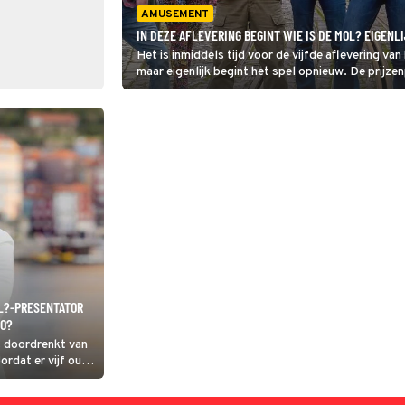
AMUSEMENT
IN DEZE AFLEVERING BEGINT WIE IS DE MOL? EIGENL
Het is inmiddels tijd voor de vijfde aflevering va
maar eigenlijk begint het spel opnieuw. De prijze
L?-PRESENTATOR
TO?
s doordrenkt van
ordat er vijf oud-
rt verschenen.
e seizoenen.