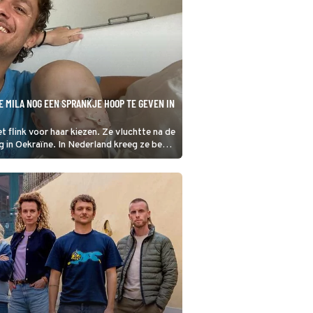
 MILA NOG EEN SPRANKJE HOOP TE GEVEN IN
het flink voor haar kiezen. Ze vluchtte na de
g in Oekraïne. In Nederland kreeg ze begin
ker heeft.