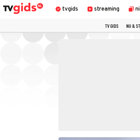
tvgids
streaming
n
TV GIDS
NU & S