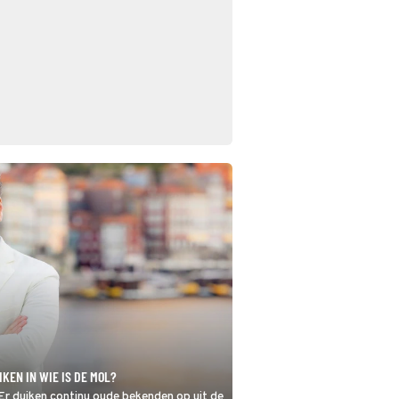
KEN IN WIE IS DE MOL?
 Er duiken continu oude bekenden op uit de