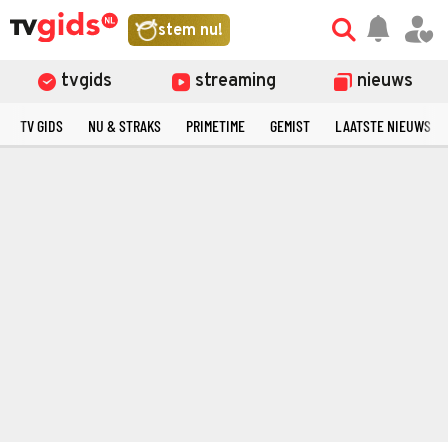
stem nu!
tvgids
streaming
nieuws
TV GIDS
NU & STRAKS
PRIMETIME
GEMIST
LAATSTE NIEUWS