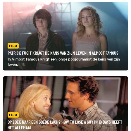
uitproberen?
FILM
PATRICK FUGIT KRIJGT DE KANS VAN ZIJN LEVEN IN ALMOST FAMOUS
In Almost Famous krijgt een jonge popjournalist de kans van zijn
leven.
FILM
OP ZOEK NAAR EEN GOEDE LACH? HOW TO LOSE A GUY IN 10 DAYS HEEFT
HET ALLEMAAL