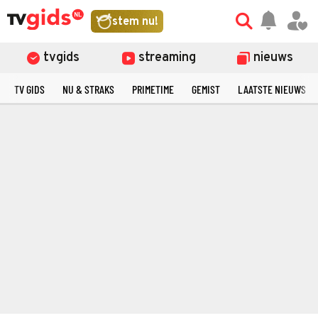
stem nu!
tvgids
streaming
nieuws
TV GIDS
NU & STRAKS
PRIMETIME
GEMIST
LAATSTE NIEUWS