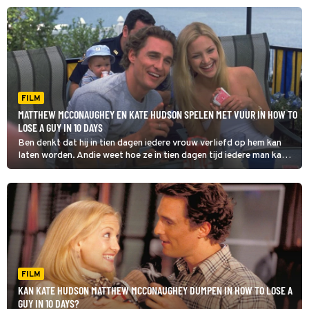
FILM
MATTHEW MCCONAUGHEY EN KATE HUDSON SPELEN MET VUUR IN HOW TO
LOSE A GUY IN 10 DAYS
Ben denkt dat hij in tien dagen iedere vrouw verliefd op hem kan
laten worden. Andie weet hoe ze in tien dagen tijd iedere man kan
dumpen. Wat gebeurt er als ze hun ideeën op elkaar gaan
uitproberen in How to Lose a Guy in 10 Days?
FILM
KAN KATE HUDSON MATTHEW MCCONAUGHEY DUMPEN IN HOW TO LOSE A
GUY IN 10 DAYS?