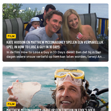
FILM
KATE HUDSON EN MATTHEW MCCONAUGHEY SPELEN EEN VERMAKELIJK
SPEL IN HOW TO LOSE A GUY IN 10 DAYS
In de film How to Lose a Guy in 10 Days denkt Ben dat hij in tien
dagen iedere vrouw verliefd op hem kan laten worden, terwijl Andie
juist weet hoe ze in diezelfde tijd iedere man kan dumpen en ze hun
ideeën op elkaar gaan uitproberen.
FILM
MATTHEW MCCONAUGHEY JAAGT OP EEN FORTUIN IN FOOL'S GOLD