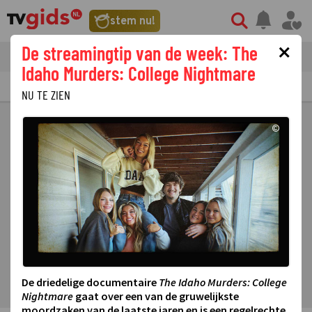
stem nu!
×
De streamingtip van de week: The
tvgids
streaming
nieuws
Idaho Murders: College Nightmare
TV GIDS
NU & STRAKS
PRIMETIME
GEMIST
LAATSTE NIEUWS
NU TE ZIEN
©
De driedelige documentaire
The Idaho Murders: College
Nightmare
gaat over een van de gruwelijkste
moordzaken van de laatste jaren en is een regelrechte