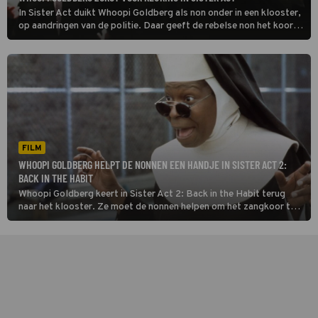
In Sister Act duikt Whoopi Goldberg als non onder in een klooster,
op aandringen van de politie. Daar geeft de rebelse non het koor
een make-over.
FILM
WHOOPI GOLDBERG HELPT DE NONNEN EEN HANDJE IN SISTER ACT 2:
BACK IN THE HABIT
Whoopi Goldberg keert in Sister Act 2: Back in the Habit terug
naar het klooster. Ze moet de nonnen helpen om het zangkoor te
redden van een school die dreigt te moeten sluiten.