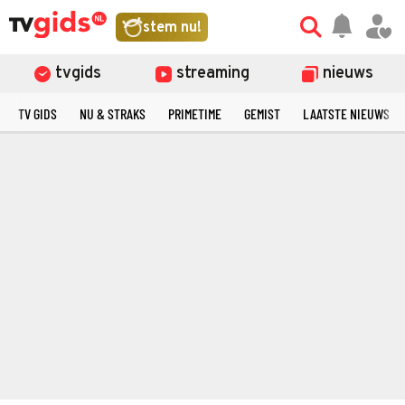
stem nu!
tvgids
streaming
nieuws
TV GIDS
NU & STRAKS
PRIMETIME
GEMIST
LAATSTE NIEUWS