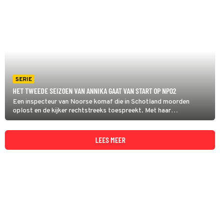
SERIE
HET TWEEDE SEIZOEN VAN ANNIKA GAAT VAN START OP NPO2
Een inspecteur van Noorse komaf die in Schotland moorden
oplost en de kijker rechtstreeks toespreekt. Met haar
kenmerkende zwarte humor pluist Annika zaken uit en probeert ze
haar privéleven in goede banen te leiden.
LEES MEER