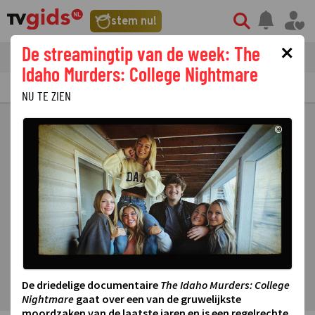
stem nu!
×
De streamingtip van de week: The
tvgids
streaming
nieuws
Idaho Murders: College Nightmare
TV GIDS
NU & STRAKS
PRIMETIME
GEMIST
LAATSTE NIEUWS
NU TE ZIEN
©
De driedelige documentaire
The Idaho Murders: College
Nightmare
gaat over een van de gruwelijkste
moordzaken van de laatste jaren en is een regelrechte