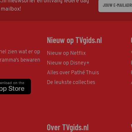
ds.nl nieuwsbrief en ontvang iedere dag
w mailbox!
Nieuw op TVgids.nl
nel zien wat er op
Nieuw op Netflix
ogramma's bewaren
Nieuw op Disney+
Alles over Pathé Thuis
De leukste collecties
Over TVgids.nl