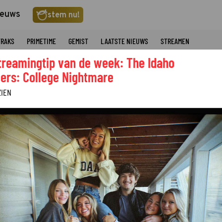
ieuws
stem nu!
TRAKS
PRIMETIME
GEMIST
LAATSTE NIEUWS
STREAMEN
treamingtip van de week: The Idaho
ers: College Nightmare
ZIEN