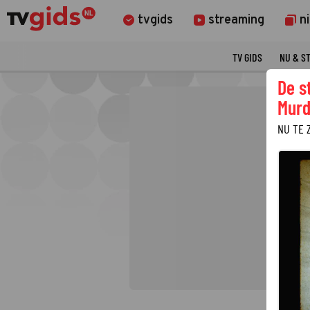
tvgids
streaming
n
TV GIDS
NU & S
De s
Murd
NU TE 