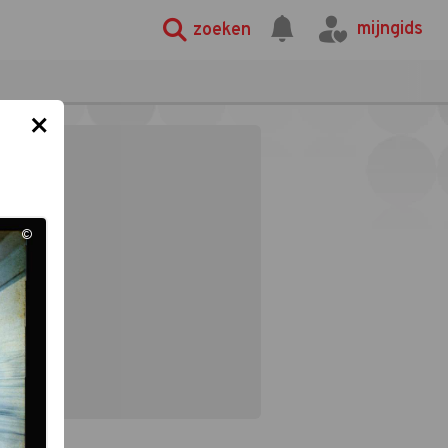
mijngids
zoeken
×
©