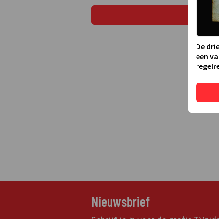
De dri
een va
regelre
Nieuwsbrief