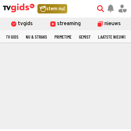
stem nu!
tvgids
streaming
nieuws
TV GIDS
NU & STRAKS
PRIMETIME
GEMIST
LAATSTE NIEUWS