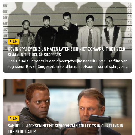
FILM
KEVIN SPACEY EN ZIJN MATEN LATEN ZICH NIET ZOMAAR UIT HET VELD
SLAAN IN THE USUAL SUSPECTS
The Usual Suspects is een onvergetelijke nagelkluiver. De film van
regisseur Bryan Singer zit razend knap in elkaar – scriptschrijver
McQuarrie verdiende er een Oscar mee. Ook Kevin Spacey
kreeg een Oscar voor zijn rol.
FILM
SAMUEL L. JACKSON NEEMT GEWOON ZIJN COLLEGA'S IN GIJZELING IN
THE NEGOTIATOR