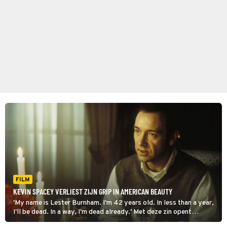
FILM
KEVIN SPACEY VERLIEST ZIJN GRIP IN AMERICAN BEAUTY
'My name is Lester Burnham. I'm 42 years old. In less than a year,
I'll be dead. In a way, I'm dead already.' Met deze zin opent
American Beauty.