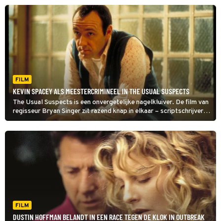
FILM
KEVIN SPACEY ALS MEESTERCRIMINEEL IN THE USUAL SUSPECTS
The Usual Suspects is een onvergetelijke nagelkluiver. De film van
regisseur Bryan Singer zit razend knap in elkaar – scriptschrijver
McQuarrie verdiende er een Oscar mee. Ook Kevin Spacey
kreeg een Oscar voor zijn rol.
FILM
DUSTIN HOFFMAN BELANDT IN EEN RACE TEGEN DE KLOK IN OUTBREAK