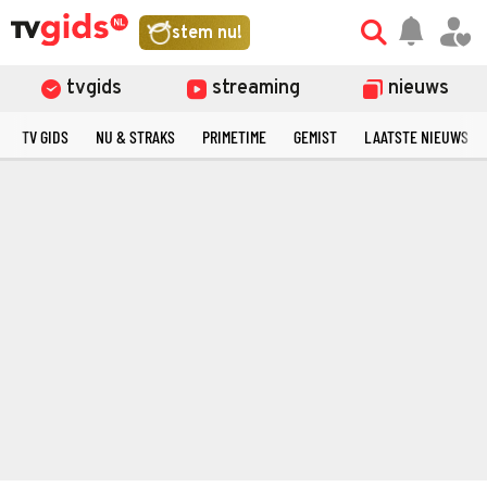
stem nu!
tvgids
streaming
nieuws
TV GIDS
NU & STRAKS
PRIMETIME
GEMIST
LAATSTE NIEUWS