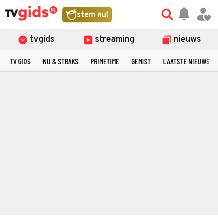
stem nu!
tvgids
streaming
nieuws
TV GIDS
NU & STRAKS
PRIMETIME
GEMIST
LAATSTE NIEUWS