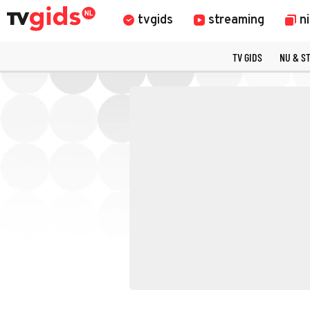
tvgids
streaming
n
TV GIDS
NU & S