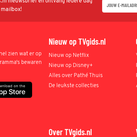
ds.nl nieuwsbrief en ontvang iedere dag
w mailbox!
Nieuw op TVgids.nl
nel zien wat er op
Nieuw op Netflix
ogramma's bewaren
Nieuw op Disney+
Alles over Pathé Thuis
De leukste collecties
Over TVgids.nl