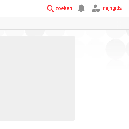
mijngids
zoeken